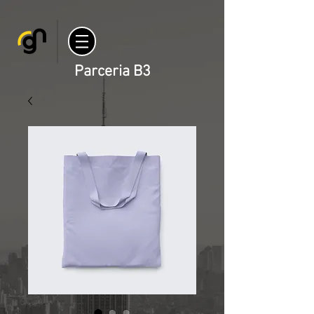
Parceria B3